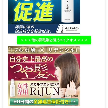
＞＞＞他の育毛剤と違う‼イクオス＜＜＜