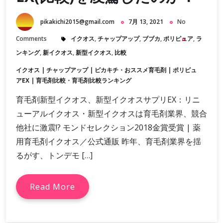
pikakichi2015@gmail.com
7月 13, 2021
No
Comments
イクオス
,
チャップアップ
,
ブブカ
,
ポリピュア
,
ラ
ンキング
,
新イクオス
,
新型イクオス
,
比較
イクオス
|
チャップアップ
|
ピカキチ・おススメ育毛剤
|
ポリピュ
アEX
|
育毛剤比較・育毛剤比較ランキング
育毛剤新型イクオス、新型イクオスサプリEX：リニ
ューアルイクオス・新型イクオスは育毛剤業界、競合
他社に激震!? モンドセレクション2018金賞受賞 | 薬
用育毛剤イクオス／公式‎通販 昨年、育毛剤業界を揺
るがす、トンデモ […]
Read More