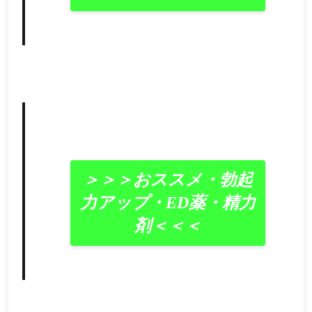
＞＞＞おススメ・勃起
力アップ・ED薬・精力
剤＜＜＜