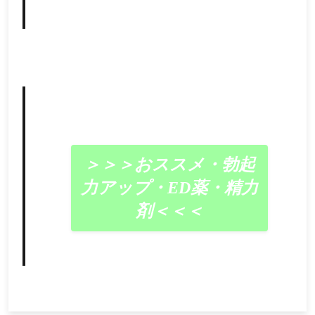
＞＞＞おススメ・勃起
力アップ・ED薬・精力
剤＜＜＜