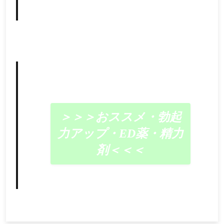
＞＞＞おススメ・勃起
力アップ・ED薬・精力
剤＜＜＜