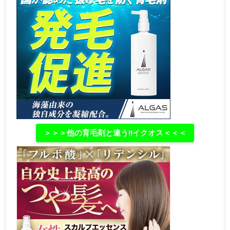
＞＞＞他の育毛剤と違う‼イクオス＜＜＜