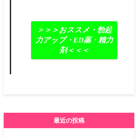
＞＞＞おススメ・勃起
力アップ・ED薬・精力
剤＜＜＜
最近の投稿