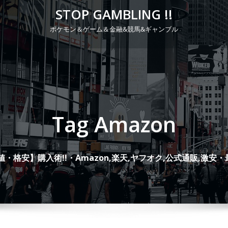
STOP GAMBLING !!
ポケモン＆ゲーム＆金融&競馬&ギャンブル
P
r
i
m
a
Tag Amazon
r
y
M
・格安】購入術!!・Amazon,楽天,ヤフオク,公式通販,激安・
e
n
u