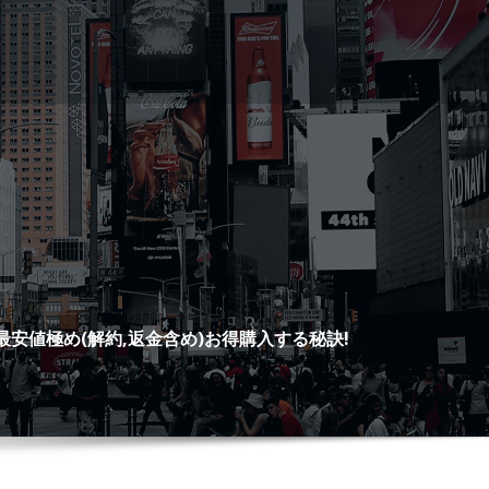
最安値極め(解約,返金含め)お得購入する秘訣!