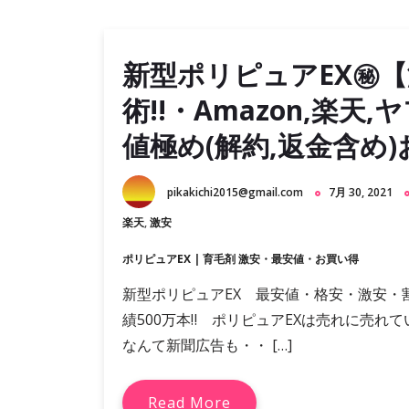
新型ポリピュアEX㊙
術!!・Amazon,楽天
値極め(解約,返金含め
pikakichi2015@gmail.com
7月 30, 2021
楽天
,
激安
ポリピュアEX
|
育毛剤 激安・最安値・お買い得
新型ポリピュアEX 最安値・格安・激安・
績500万本‼ ポリピュアEXは売れに売れ
なんて新聞広告も・・ […]
Read More