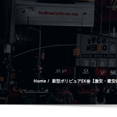
Skip
to
content
Home
新型ポリピュアEX㊙【激安・最安値