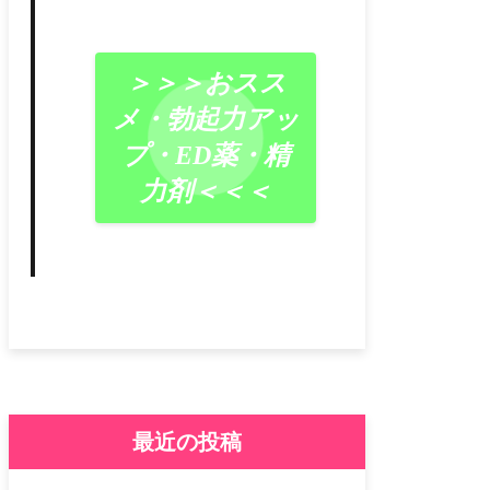
＞＞＞おスス
メ・勃起力アッ
プ・ED薬・精
力剤＜＜＜
最近の投稿