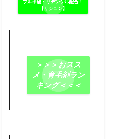
フルボ酸・リデンシル配合！
【リジュン】
＞＞＞おスス
メ・育毛剤ラン
キング＜＜＜