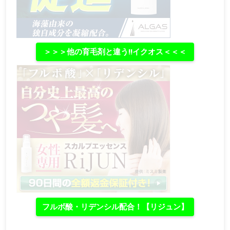
＞＞＞他の育毛剤と違う‼イクオス＜＜＜
フルボ酸・リデンシル配合！【リジュン】