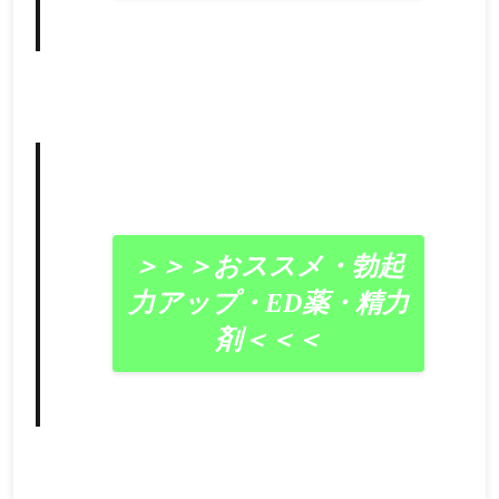
＞＞＞おススメ・勃起
力アップ・ED薬・精力
剤＜＜＜