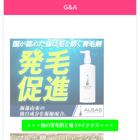
G&A
＞＞＞他の育毛剤と違う‼イクオス＜＜＜