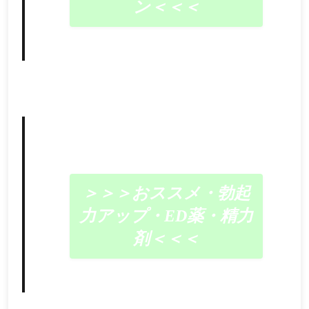
ン＜＜＜
＞＞＞おススメ・勃起
力アップ・ED薬・精力
剤＜＜＜