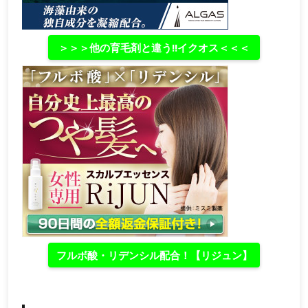
＞＞＞他の育毛剤と違う‼イクオス＜＜＜
フルボ酸・リデンシル配合！【リジュン】