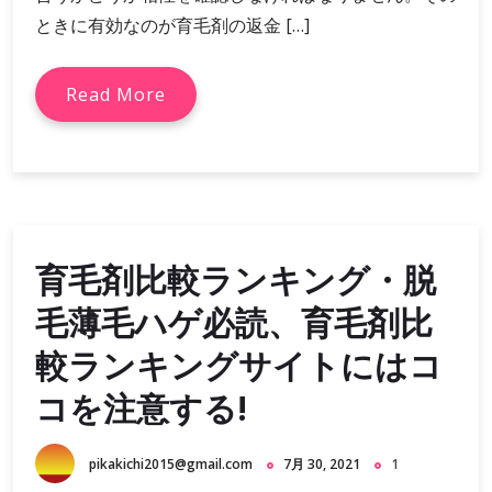
ときに有効なのが育毛剤の返金 […]
Read More
育毛剤比較ランキング・脱
毛薄毛ハゲ必読、育毛剤比
較ランキングサイトにはコ
コを注意する!
pikakichi2015@gmail.com
7月 30, 2021
1