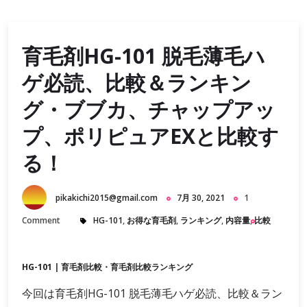
育毛剤HG-101 脱毛薄毛ハ
ゲ必読、比較＆ランキン
グ・ブブカ、チャップアッ
プ、ポリピュアEXと比較す
る！
pikakichi2015@gmail.com
7月 30, 2021
1
Comment
HG-101
,
お得な育毛剤
,
ランキング
,
内容量
,
比較
HG-101
|
育毛剤比較・育毛剤比較ランキング
今回は育毛剤HG-101 脱毛薄毛ハゲ必読、比較＆ラン