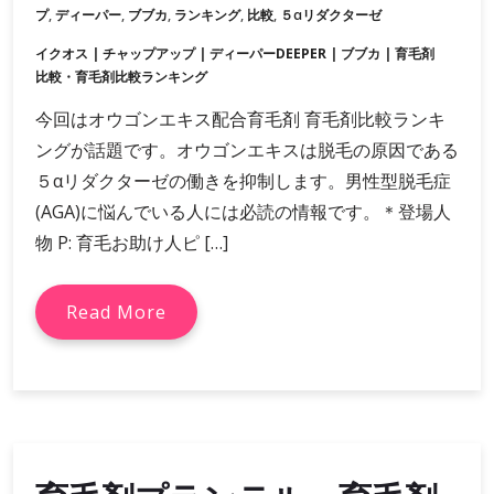
プ
,
ディーパー
,
ブブカ
,
ランキング
,
比較
,
５αリダクターゼ
イクオス
|
チャップアップ
|
ディーパーDEEPER
|
ブブカ
|
育毛剤
比較・育毛剤比較ランキング
今回はオウゴンエキス配合育毛剤 育毛剤比較ランキ
ングが話題です。オウゴンエキスは脱毛の原因である
５αリダクターゼの働きを抑制します。男性型脱毛症
(AGA)に悩んでいる人には必読の情報です。＊登場人
物 P: 育毛お助け人ピ […]
Read More