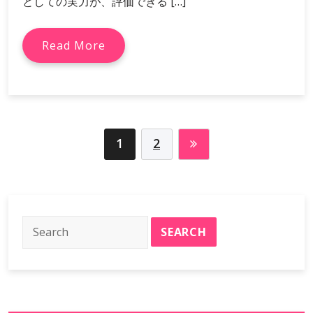
としての実力が、評価できる […]
Read More
1
2