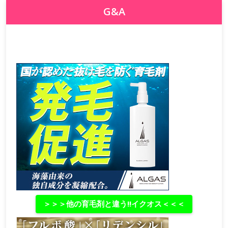
G&A
＞＞＞他の育毛剤と違う‼イクオス＜＜＜