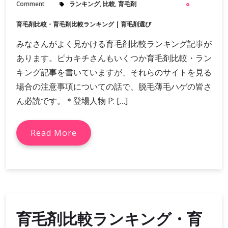
Comment
ランキング
,
比較
,
育毛剤
育毛剤比較・育毛剤比較ランキング
|
育毛剤選び
みなさんがよく見かける育毛剤比較ランキング記事が
あります。ピカキチさんもいくつか育毛剤比較・ラン
キング記事を書いていますが、それらのサイトを見る
場合の注意事項についての話で、脱毛薄毛ハゲの皆さ
ん必読です。＊登場人物 P: […]
Read More
育毛剤比較ランキング・育