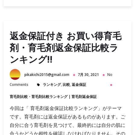
返金保証付き お買い得育毛
剤・育毛剤返金保証比較ラ
ンキング!!
pikakichi2015@gmail.com
7月 30, 2021
No
Comments
ランキング
,
比較
,
返金保証
育毛剤比較・育毛剤比較ランキング
|
育毛剤返金保証
今回は「 育毛剤返金保証比較ランキング」がテーマ
です。育毛剤には返金保証があるものがあります。ご
自分に合う育毛剤を見つけて、最終的には自分の肌に
合うかどうか相性を確認しなければなりません。その