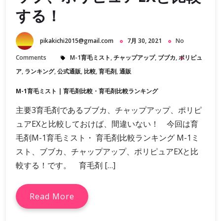
する！
pikakichi2015@gmail.com
7月 30, 2021
No
Comments
M-1育毛ミスト
,
チャップアップ
,
ブブカ
,
ポリピュ
ア
,
ランキング
,
公式通販
,
比較
,
育毛剤
,
通販
M-1育毛ミスト
|
育毛剤比較・育毛剤比較ランキング
主要3育毛剤であるブブカ、チャップアップ、ポリピ
ュアEXと比較しておけば、間違いない！ 今回は育
毛剤M-1育毛ミスト・ 育毛剤比較ランキング M-1ミ
スト、ブブカ、チャップアップ、ポリピュアEXと比
較する！です。 育毛剤 […]
Read More