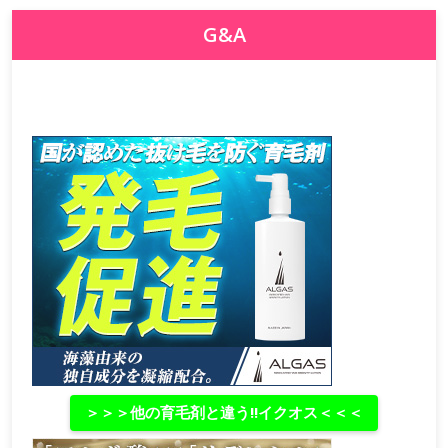
G&A
＞＞＞他の育毛剤と違う‼イクオス＜＜＜