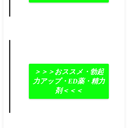
＞＞＞おススメ・勃起
力アップ・ED薬・精力
剤＜＜＜