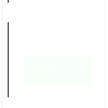
＞＞＞おススメ・AGA
/ 育毛 クリニック/ サロ
ン＜＜＜