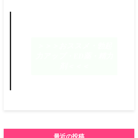
＞＞＞おススメ・勃起
力アップ・ED薬・精力
剤＜＜＜
最近の投稿