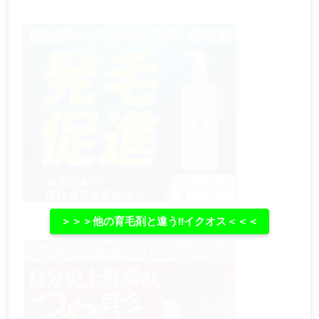
＞＞＞他の育毛剤と違う‼イクオス＜＜＜