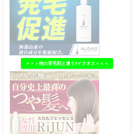
＞＞＞他の育毛剤と違う‼イクオス＜＜＜