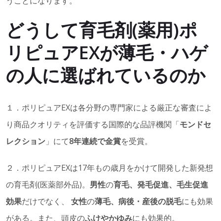
うことになります。
どうして育毛剤(薬用)ポ
リピュアEXが薄毛・ハゲ
の人に選ばれているのか
１．ポリピュアEXは各分野の専門家による厳正な審査によ
り商品クオリティを評価する国際的な品評機関「
モンドセ
レクション
」にて
8年連続で金賞
を受賞。
２．ポリピュアEXは17年もの歳月をかけて開発した新発想
の育毛剤(医薬部外品)。
男性
の
育毛、発毛促進、毛生促進
効果
だけでなく、
女性
の
薄毛、病後・産後の脱毛
にも効果
がある。また、頭皮の
ふけやかゆみ
にも効果的。