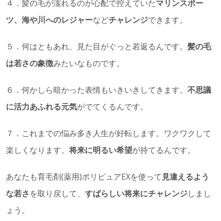
４．髪の毛が濡れるのが心配で控えていた
マリンスポー
ツ、海や川へのレジャー
など
チャレンジ
できます。
５．何はともあれ、見た目がぐっと若返るんです。
髪の毛
は若さの象徴
みたいなものです。
６．何かしら暗かった表情もいきいきしてきます。
不思議
に活力あふれる元気
がでてくるんです。
７．これまでの悩み多き人生が好転します。ワクワクして
楽しくなります。
将来に明るい希望
が持てるんです。
あなたも育毛剤(薬用)ポリピュアEXを使って
見違えるよう
な若さ
を取り戻して、
すばらしい将来にチャレンジ
しまし
ょう。