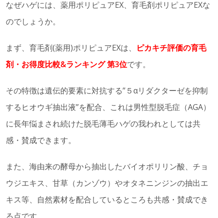
なぜハゲには、薬用ポリピュアEX、育毛剤ポリピュアEXな
のでしょうか。
まず、育毛剤(薬用)ポリピュアEXは、
ピカキチ評価の育毛
剤・お得度比較&ランキング 第3位
です。
その特徴は遺伝的要素に対抗する”５αリダクターゼを抑制
するヒオウギ抽出液”を配合、これは男性型脱毛症（AGA）
に長年悩まされ続けた脱毛薄毛ハゲの我われとしては共
感・賛成できます。
また、海由来の酵母から抽出したバイオポリリン酸、チョ
ウジエキス、甘草（カンゾウ）やオタネニンジンの抽出エ
キス等、自然素材を配合しているところも共感・賛成でき
る点です。