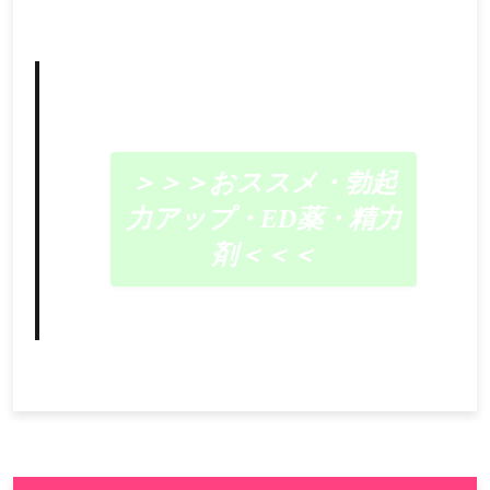
＞＞＞おススメ・勃起
力アップ・ED薬・精力
剤＜＜＜