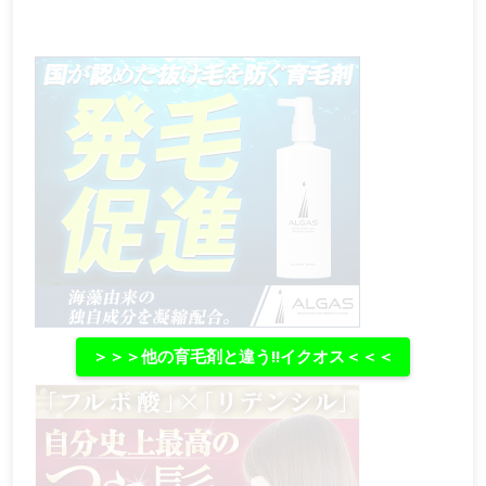
＞＞＞他の育毛剤と違う‼イクオス＜＜＜