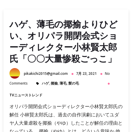
ハゲ、薄毛の揶揄よりひど
い、オリパラ開閉会式ショ
ーディレクター小林賢太郎
氏「〇〇大量惨殺ごっこ」
pikakichi2015@gmail.com
7月 23, 2021
No
Comments
ハゲ
,
揶揄
,
薄毛
,
髪の毛
TVニューストレンド
オリパラ開閉会式ショーディレクター小林賢太郎氏の
解任 小林賢太郎氏は、過去の自作演劇においてユダ
ヤ人大量虐殺を揶揄（やゆ）したことが解任の理由と
なっている。 揶揄（やゆ）とは、どういう意味か 他