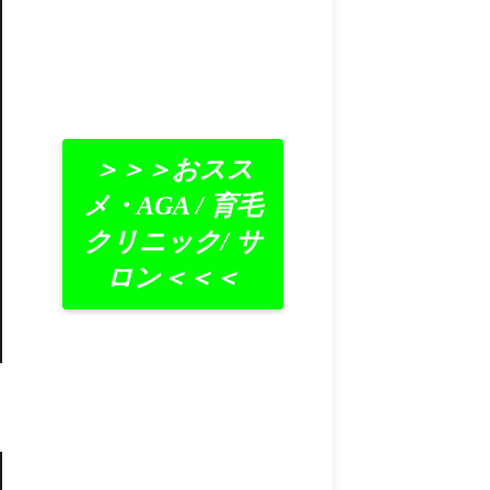
＞＞＞おスス
メ・AGA / 育毛
クリニック/ サ
ロン＜＜＜