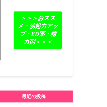
＞＞＞おスス
メ・勃起力アッ
プ・ED薬・精
力剤＜＜＜
最近の投稿