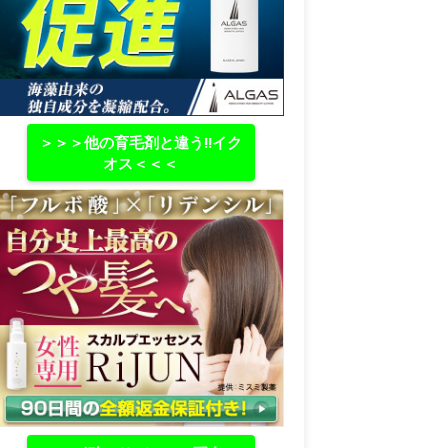
＞＞＞他の育毛剤と違う‼イク
オス＜＜＜