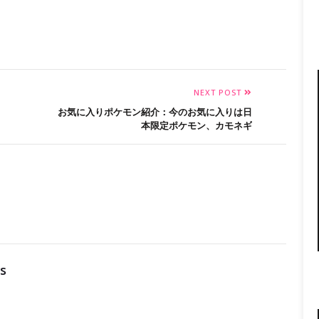
NEXT POST
お気に入りポケモン紹介：今のお気に入りは日
本限定ポケモン、カモネギ
s
ん。
※
が付いている欄は必須項目です