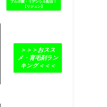
フルボ酸・リデンシル配合！
【リジュン】
＞＞＞おスス
メ・育毛剤ラン
キング＜＜＜