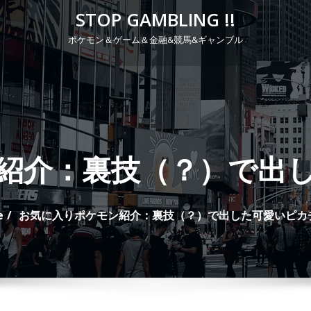
STOP GAMBLING !!
ポケモン＆ゲーム＆金融&競馬&ギャンブル
P
r
i
m
a
紹介：裏技（？）で出
r
y
M
e
お気に入りポケモン紹介：裏技（？）で出した可愛いピカ
e
n
u