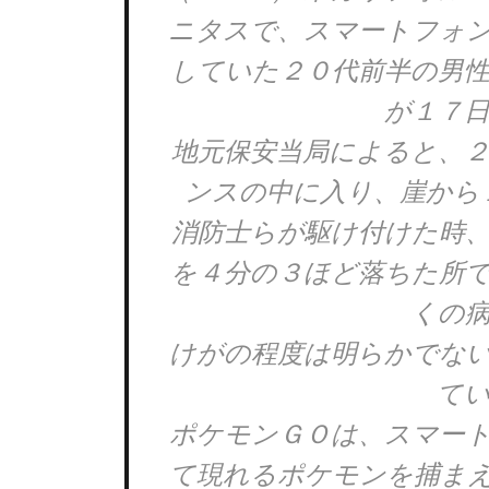
ニタスで、スマートフォ
していた２０代前半の男
が１７
地元保安当局によると、
ンスの中に入り、崖から
消防士らが駆け付けた時
を４分の３ほど落ちた所
くの
けがの程度は明らかでな
て
ポケモンＧＯは、スマー
て現れるポケモンを捕ま