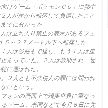
ン向けゲーム「ポケモンＧＯ」に熱中
性２人が崖から転落して負傷したこと
日までに分かった。
２人は立ち入り禁止の表示があるフェ
１５～２７メートル下へ転落した。
、１人は谷底まで達し、もう１人は崖
で止まっていた。２人は救助され、近
病院に運ばれた。
い。２人とも不法侵入の罪には問われ
いないという。
トフォンの画面上で現実世界に重なっ
えるゲーム。米国などで今月６日に先