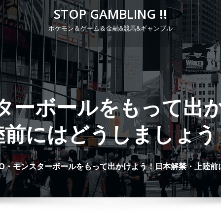
STOP GAMBLING !!
ポケモン＆ゲーム＆金融&競馬&ギャンブル
P
r
i
m
スターボールをもって出
a
r
陸前にはどうしましょう
y
M
e
GO・モンスターボールをもって出かけよう！日本解禁・上陸前
n
u