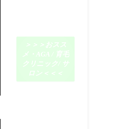
＞＞＞おスス
メ・AGA / 育毛
クリニック/ サ
ロン＜＜＜