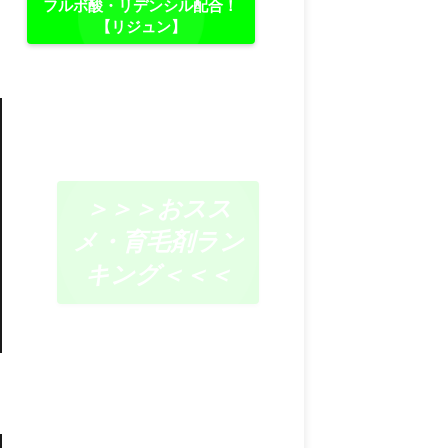
フルボ酸・リデンシル配合！
【リジュン】
＞＞＞おスス
メ・育毛剤ラン
キング＜＜＜