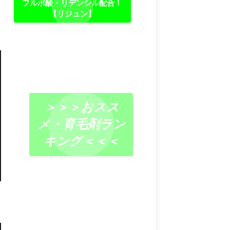
フルボ酸・リデンシル配合！
【リジュン】
＞＞＞おスス
メ・育毛剤ラン
キング＜＜＜