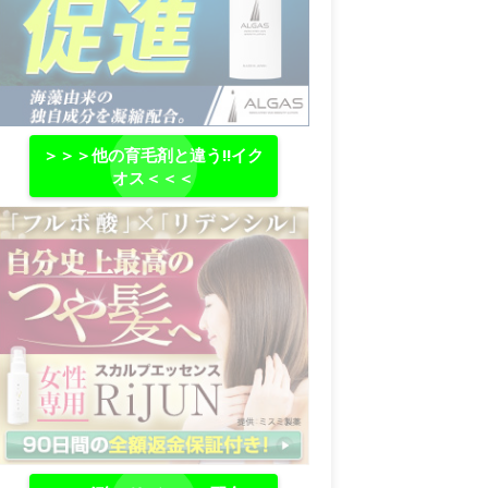
＞＞＞他の育毛剤と違う‼イク
オス＜＜＜