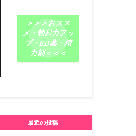
＞＞＞おスス
メ・勃起力アッ
プ・ED薬・精
力剤＜＜＜
最近の投稿