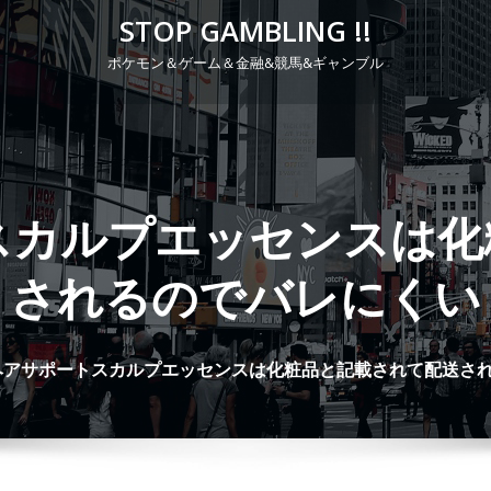
STOP GAMBLING !!
ポケモン＆ゲーム＆金融&競馬&ギャンブル
P
r
i
m
スカルプエッセンスは化
a
r
されるのでバレにくい
y
M
e
ヘアサポートスカルプエッセンスは化粧品と記載されて配送さ
n
u