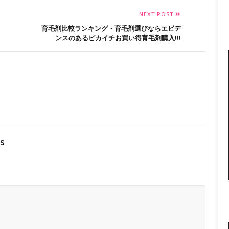
NEXT POST
育毛剤比較ランキング・育毛剤選びならエビデ
ンスのあるピカイチお買い得育毛剤購入!!!
s
ん。
※
が付いている欄は必須項目です