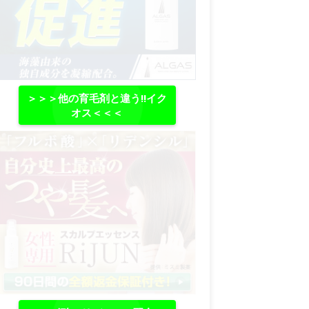
＞＞＞他の育毛剤と違う‼イク
オス＜＜＜