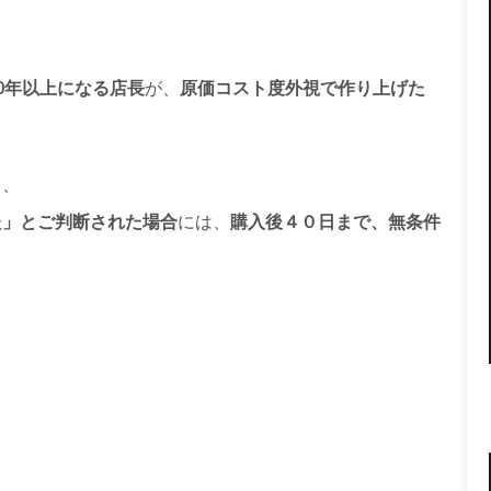
0年以上になる店長
が、
原価コスト度外視で作り上げた
も、
た」とご判断された場合
には、
購入後４０日まで、無条件