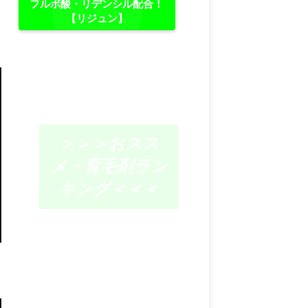
フルボ酸・リデンシル配合！
【リジュン】
＞＞＞おスス
メ・育毛剤ラン
キング＜＜＜