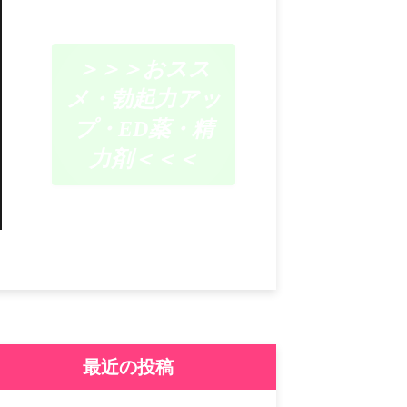
＞＞＞おスス
メ・勃起力アッ
プ・ED薬・精
力剤＜＜＜
最近の投稿