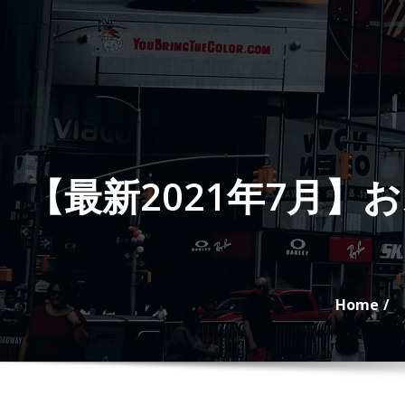
Skip
to
content
【最新2021年7月】
Home