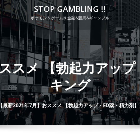
STOP GAMBLING !!
ポケモン＆ゲーム＆金融&競馬&ギャンブル
P
r
i
m
おススメ 【勃起力アッ
a
r
キング
y
M
e
【最新2021年7月】おススメ 【勃起力アップ・ED薬・精力剤
n
u