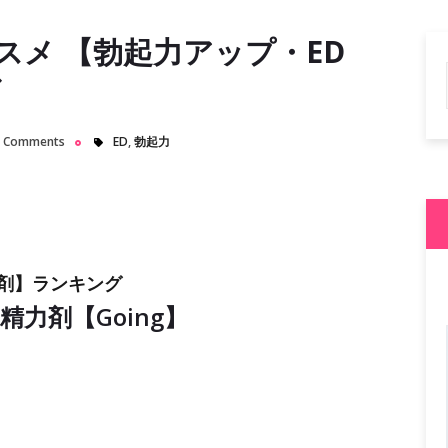
ススメ 【勃起力アップ・ED
グ
 Comments
ED
,
勃起力
剤】ランキング
力剤【Going】