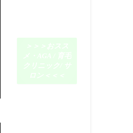
＞＞＞おスス
メ・AGA / 育毛
クリニック/ サ
ロン＜＜＜