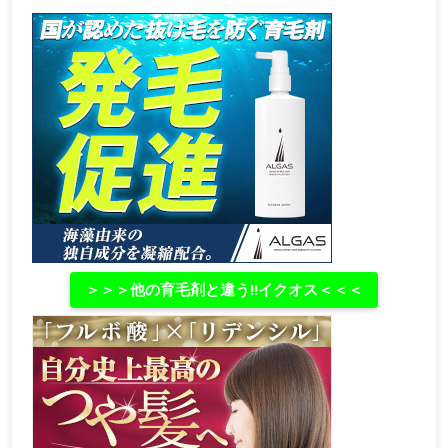
＞＞＞他の育毛剤と違う‼イクオス＜＜＜