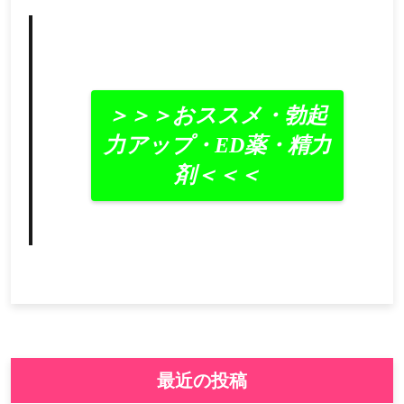
＞＞＞おススメ・勃起
力アップ・ED薬・精力
剤＜＜＜
最近の投稿