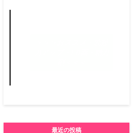
＞＞＞おススメ・勃起
力アップ・ED薬・精力
剤＜＜＜
最近の投稿