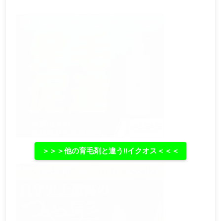
＞＞＞他の育毛剤と違う‼イクオス＜＜＜