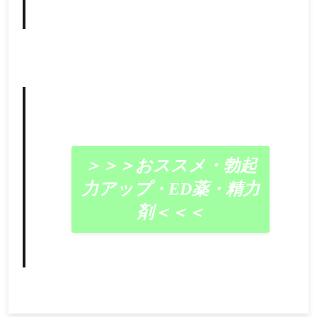
＞＞＞おススメ・勃起
力アップ・ED薬・精力
剤＜＜＜