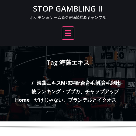
Skip
STOP GAMBLING !!
to
ポケモン＆ゲーム＆金融&競馬&ギャンブル
content
Tag 海藻エキス
海藻エキスM-034配合育毛剤 育毛剤比
較ランキング・ブブカ、チャップアップ
Home
だけじゃない、プランテルとイクオス