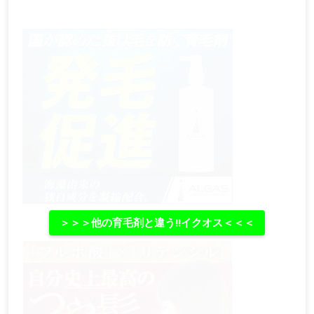
＞＞＞他の育毛剤と違う‼イクオス＜＜＜