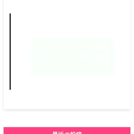
＞＞＞おススメ・勃起
力アップ・ED薬・精力
剤＜＜＜