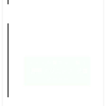
＞＞＞おススメ・AGA
/ 育毛 クリニック/ サロ
ン＜＜＜