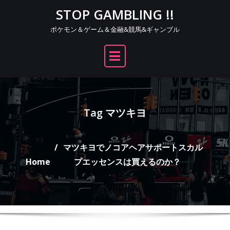
Skip
STOP GAMBLING !!
to
ポケモン＆ゲーム＆金融&競馬&ギャンブル
content
Tag マツキヨ
マツキヨでノコアヘアサポートスカル
Home
プエッセンスは買えるのか？