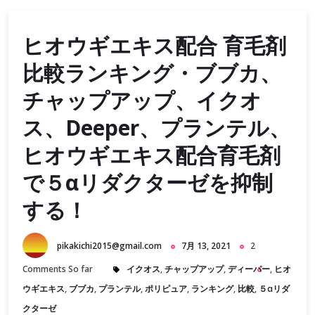
ヒオウギエキス配合 育毛剤
比較ランキング・ブブカ、
チャップアップ、イクオ
ス、Deeper、プランテル、
ヒオウギエキス配合育毛剤
で５αリダクターゼを抑制
する！
pikakichi2015@gmail.com
7月 13, 2021
2
Comments So far
イクオス
,
チャップアップ
,
ディーパー
,
ヒオ
ウギエキス
,
ブブカ
,
プランテル
,
ポリピュア
,
ランキング
,
比較
,
５αリダ
クターゼ