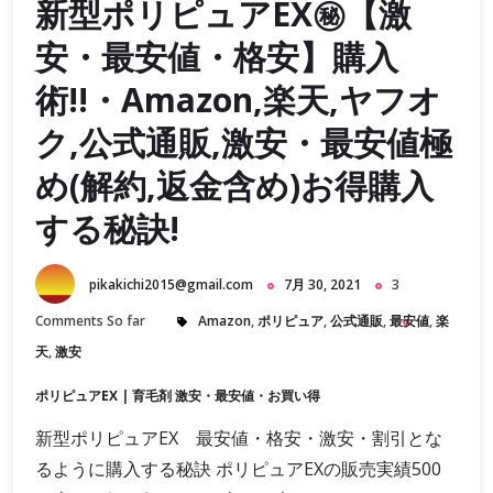
新型ポリピュアEX㊙【激
安・最安値・格安】購入
術!!・Amazon,楽天,ヤフオ
ク,公式通販,激安・最安値極
め(解約,返金含め)お得購入
する秘訣!
pikakichi2015@gmail.com
7月 30, 2021
3
Comments So far
Amazon
,
ポリピュア
,
公式通販
,
最安値
,
楽
天
,
激安
ポリピュアEX
|
育毛剤 激安・最安値・お買い得
新型ポリピュアEX 最安値・格安・激安・割引とな
るように購入する秘訣 ポリピュアEXの販売実績500