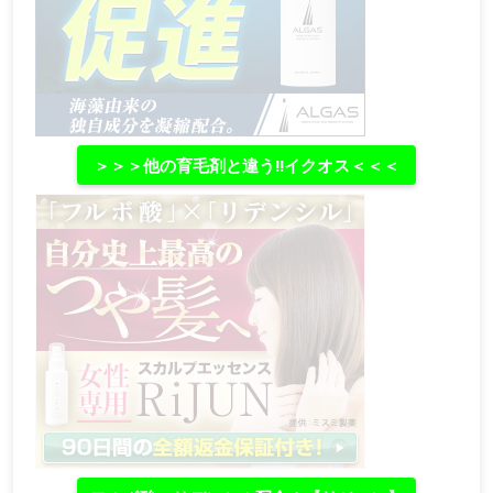
＞＞＞他の育毛剤と違う‼イクオス＜＜＜