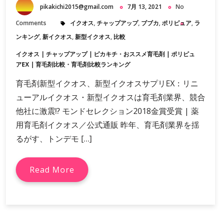
pikakichi2015@gmail.com
7月 13, 2021
No
Comments
イクオス
,
チャップアップ
,
ブブカ
,
ポリピュア
,
ラ
ンキング
,
新イクオス
,
新型イクオス
,
比較
イクオス
|
チャップアップ
|
ピカキチ・おススメ育毛剤
|
ポリピュ
アEX
|
育毛剤比較・育毛剤比較ランキング
育毛剤新型イクオス、新型イクオスサプリEX：リニ
ューアルイクオス・新型イクオスは育毛剤業界、競合
他社に激震!? モンドセレクション2018金賞受賞 | 薬
用育毛剤イクオス／公式‎通販 昨年、育毛剤業界を揺
るがす、トンデモ […]
Read More