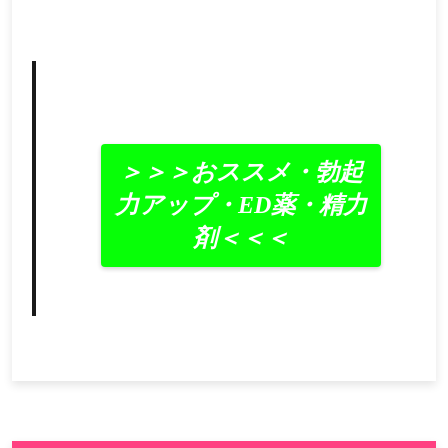
＞＞＞おススメ・勃起
力アップ・ED薬・精力
剤＜＜＜