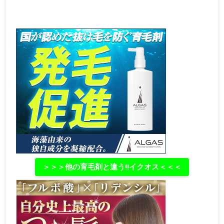
＞＞＞他の育毛剤と違う‼イクオス＜＜＜