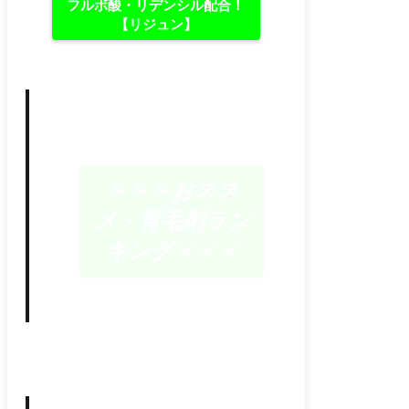
フルボ酸・リデンシル配合！
【リジュン】
＞＞＞おスス
メ・育毛剤ラン
キング＜＜＜