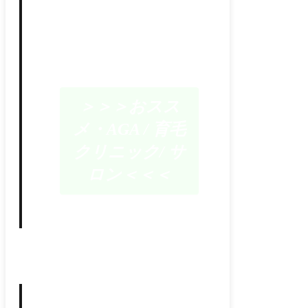
＞＞＞おスス
メ・AGA / 育毛
クリニック/ サ
ロン＜＜＜