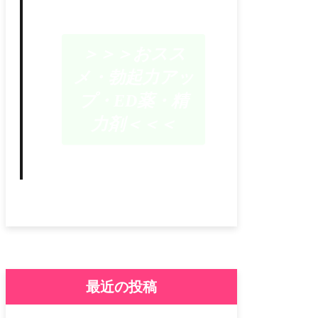
＞＞＞おスス
メ・勃起力アッ
プ・ED薬・精
力剤＜＜＜
最近の投稿