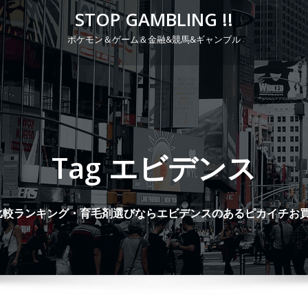
STOP GAMBLING !!
ポケモン＆ゲーム＆金融&競馬&ギャンブル
P
r
i
m
a
Tag エビデンス
r
y
M
比較ランキング・育毛剤選びならエビデンスのあるピカイチお買い
e
n
u