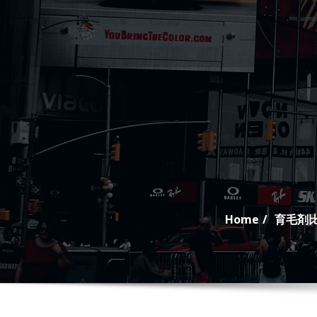
Skip
to
content
Home
育毛剤