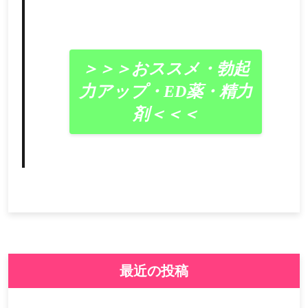
＞＞＞おススメ・勃起
力アップ・ED薬・精力
剤＜＜＜
最近の投稿