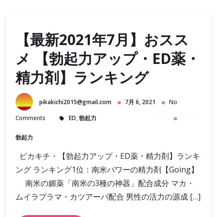
【最新2021年7月】おスス
メ 【勃起力アップ・ED薬・
精力剤】ランキング
pikakichi2015@gmail.com
7月 6, 2021
No
Comments
ED
,
勃起力
勃起力
ピカキチ・【勃起力アップ・ED薬・精力剤】ランキ
ング ランキング1位：南米パワーの精力剤【Going】
南米の媚薬「南米の3種の神器」配合成分 マカ・
ムイラプラマ・カツアーバ配合 男性の活力の源成 […]