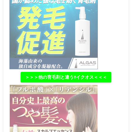
＞＞＞他の育毛剤と違う‼イクオス＜＜＜